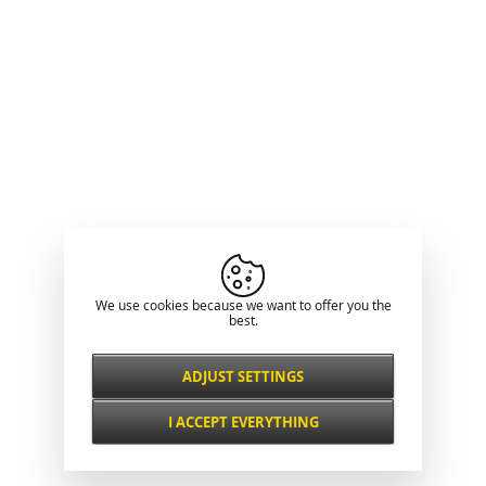
We use cookies because we want to offer you the
best.
ADJUST SETTINGS
Necessarily
ALWAYS ACTIVE
I ACCEPT EVERYTHING
For key website features such as security,
network management, accessibility, and
Functional and
basic visitor statistics.