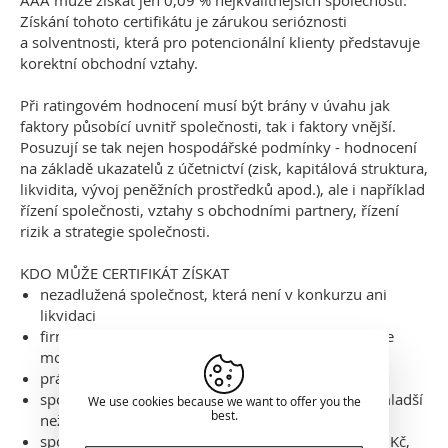
AAA může získat jen 0,09 % nejkvalitnějších společností.
Získání tohoto certifikátu je zárukou serióznosti
a solventnosti, která pro potencionální klienty představuje
korektní obchodní vztahy.
Při ratingovém hodnocení musí být brány v úvahu jak
faktory působící uvnitř společnosti, tak i faktory vnější.
Posuzují se tak nejen hospodářské podmínky - hodnocení
na základě ukazatelů z účetnictví (zisk, kapitálová struktura,
likvidita, vývoj peněžních prostředků apod.), ale i například
řízení společnosti, vztahy s obchodními partnery, řízení
rizik a strategie společnosti.
KDO MŮŽE CERTIFIKÁT ZÍSKAT
nezadlužená společnost, která není v konkurzu ani
likvidaci
firma bez závazků po splatnosti více než 30 dnů dle
monitoringu platebního chování
právnická osoba platící DPH
společnost s řádně uveřejněnou účetní závěrkou mladší
We use cookies because we want to offer you the
best.
než 22 měsíců
společnost s vlastním kapitálem nejméně 500 000 Kč,