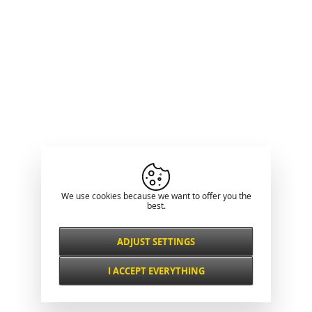
We use cookies because we want to offer you the
best.
ADJUST SETTINGS
Necessarily
ALWAYS ACTIVE
I ACCEPT EVERYTHING
For key website features such as security,
network management, accessibility, and
Functional and
basic visitor statistics.