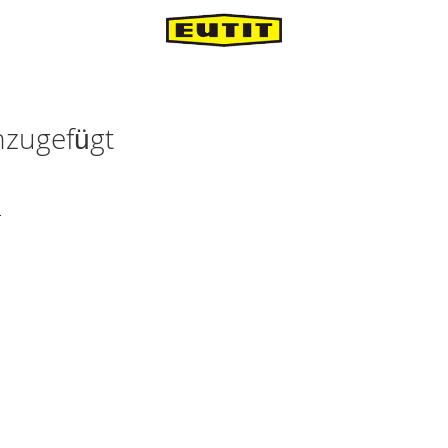
nzugefügt
.